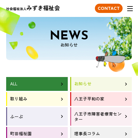
みずき福祉会
ONTACT
CONTACT
社会福祉法人
NEWS
お知らせ
ALL
お知らせ
取り組み
八王子平和の家
八王子市障害者療育セン
ふーぷ
ター
町田福祉園
理事長コラム