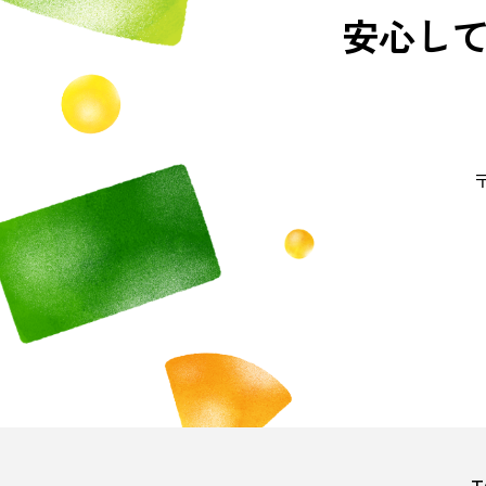
安心し
〒