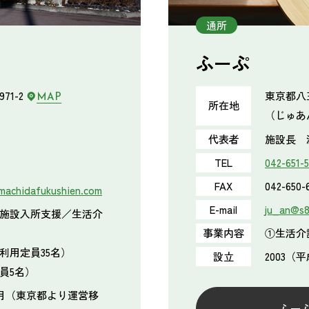
通所
ふーぷ
71-2
東京都八
MAP
所在地
（じゅあ
代表者
施設長 
TEL
042-651-
FAX
042-650-
machidafukushien.com
E-mail
ju_an@s8.
施設入所支援／生活介
事業内容
①生活介
利用定員35名）
設立
2003（
員5名）
年4月（東京都より運営移
ふー