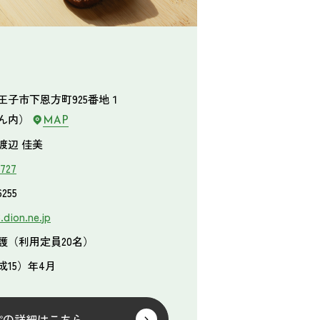
王子市下恩方町925番地１
ん内）
MAP
渡辺 佳美
5727
6255
dion.ne.jp
護（利用定員20名）
平成15）年4月
ぷの詳細はこちら