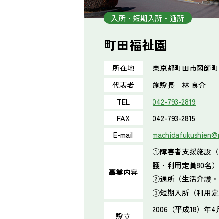
入所・短期入所・通所
町田福祉園
東京都町田市図師町9
所在地
代表者
施設長 林 良介
TEL
042-793-2819
FAX
042-793-2815
E-mail
machidafukushien@
①障害者支援施設（
護・利用定員80名）
事業内容
②通所（生活介護・
③短期入所（利用定
2006（平成18）
設立