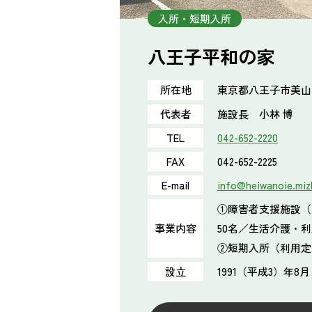
入所・短期入所
八王子平和の家
東京都八王子市美山
所在地
代表者
施設長 小林 博
TEL
042-652-2220
FAX
042-652-2225
E-mail
info@heiwanoie.mizk
①障害者支援施設（
事業内容
50名／生活介護・利
②短期入所（利用定
設立
1991（平成3）年8月