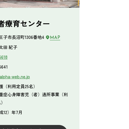
者療育センター
王子市長沼町1306番地4
MAP
太田 紀子
6618
6641
alpha-web.ne.jp
護（利用定員25名）
重症心身障害児（者）通所事業（利
名）
平成12）年7月