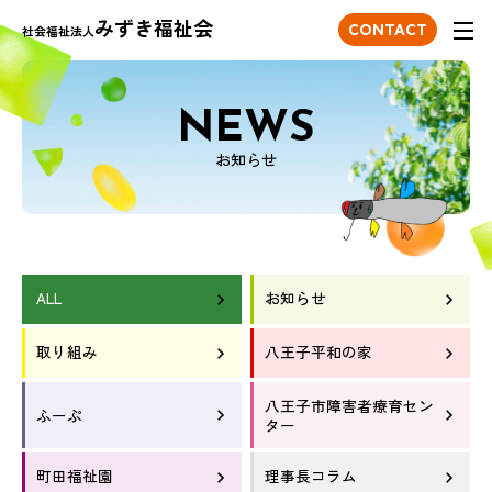
みずき福祉会
ONTACT
CONTACT
社会福祉法人
NEWS
お知らせ
ALL
お知らせ
取り組み
八王子平和の家
八王子市障害者療育セン
ふーぷ
ター
町田福祉園
理事長コラム